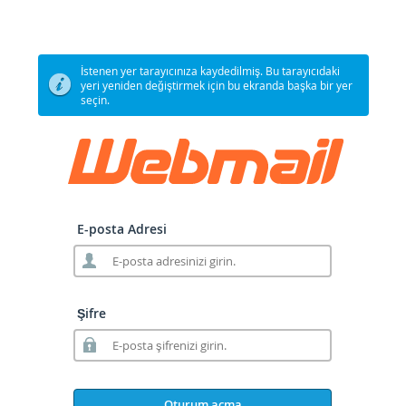
İstenen yer tarayıcınıza kaydedilmiş. Bu tarayıcıdaki
yeri yeniden değiştirmek için bu ekranda başka bir yer
seçin.
E-posta Adresi
Şifre
Oturum açma