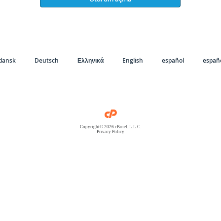
dansk
Deutsch
Ελληνικά
English
español
españo
Copyright© 2026 cPanel, L.L.C.
Privacy Policy