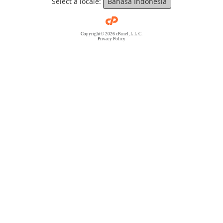
Select a locale:
Bahasa Indonesia
Copyright© 2026 cPanel, L.L.C.
Privacy Policy